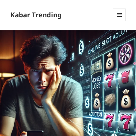
Kabar Trending
MENU
DAN
WIDGET