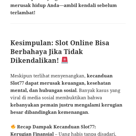
merusak hidup Anda—ambil kendali sebelum
terlambat!
Kesimpulan: Slot Online Bisa
Berbahaya Jika Tidak
Dikendalikan!
Meskipun terlihat menyenangkan,
kecanduan
Slot77 dapat merusak keuangan, kesehatan
mental, dan hubungan sosial
. Banyak kasus yang
viral di media sosial membuktikan bahwa
kebanyakan pemain justru mengalami kerugian
besar dibandingkan kemenangan
.
Recap Dampak Kecanduan Slot77:
Kerugian Finansial
– Uang habis tanpa disadari,