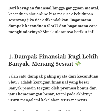
Dari
kerugian finansial hingga gangguan mental
,
kecanduan slot online bisa merusak kehidupan
seseorang jika tidak dikendalikan.
Bagaimana
dampak kecanduan Slot77 dan bagaimana cara
menghindarinya?
Simak ulasannya berikut ini!
1. Dampak Finansial: Rugi Lebih
Banyak, Menang Sesaat
Salah satu
dampak paling nyata dari kecanduan
Slot77
adalah
kerugian finansial yang besar
.
Banyak pemain
tergiur oleh promosi bonus dan
janji kemenangan besar
, tetapi pada akhirnya
justru mengalami kekalahan terus-menerus.