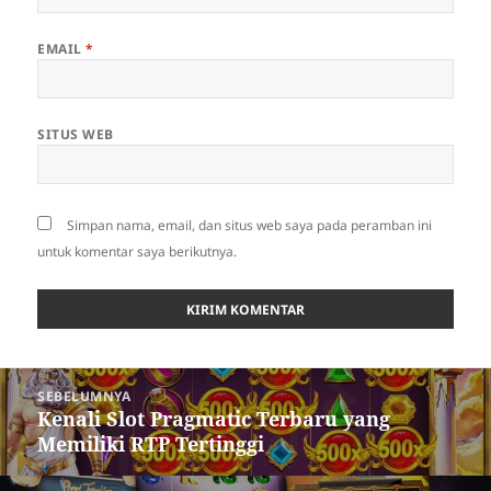
EMAIL
*
SITUS WEB
Simpan nama, email, dan situs web saya pada peramban ini
untuk komentar saya berikutnya.
Navigasi
SEBELUMNYA
pos
Kenali Slot Pragmatic Terbaru yang
Pos
Memiliki RTP Tertinggi
sebelumnya: