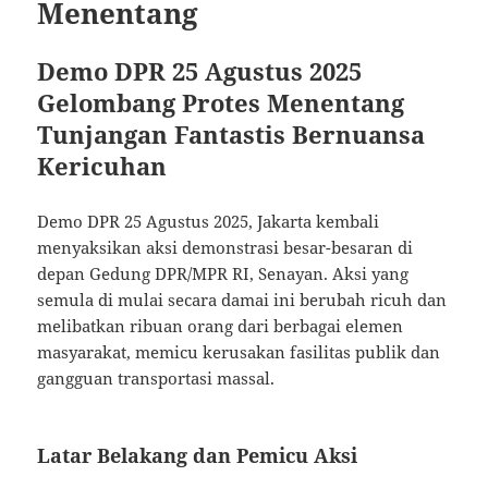
Menentang
Demo DPR 25 Agustus 2025
Gelombang Protes Menentang
Tunjangan Fantastis Bernuansa
Kericuhan
Demo DPR 25 Agustus 2025, Jakarta kembali
menyaksikan aksi demonstrasi besar-besaran di
depan Gedung DPR/MPR RI, Senayan. Aksi yang
semula di mulai secara damai ini berubah ricuh dan
melibatkan ribuan orang dari berbagai elemen
masyarakat, memicu kerusakan fasilitas publik dan
gangguan transportasi massal.
Latar Belakang dan Pemicu Aksi