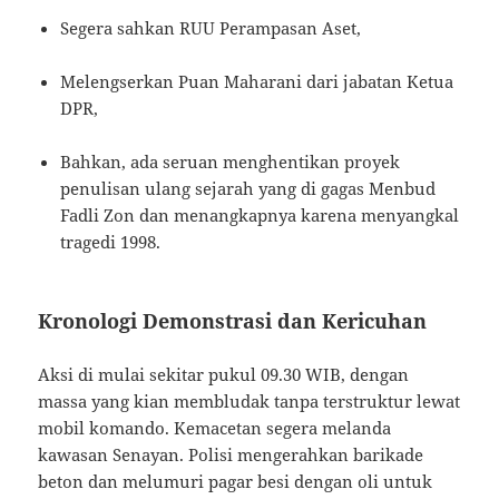
Segera sahkan RUU Perampasan Aset,
Melengserkan Puan Maharani dari jabatan Ketua
DPR,
Bahkan, ada seruan menghentikan proyek
penulisan ulang sejarah yang di gagas Menbud
Fadli Zon dan menangkapnya karena menyangkal
tragedi 1998.
Kronologi Demonstrasi dan Kericuhan
Aksi di mulai sekitar pukul 09.30 WIB, dengan
massa yang kian membludak tanpa terstruktur lewat
mobil komando. Kemacetan segera melanda
kawasan Senayan. Polisi mengerahkan barikade
beton dan melumuri pagar besi dengan oli untuk