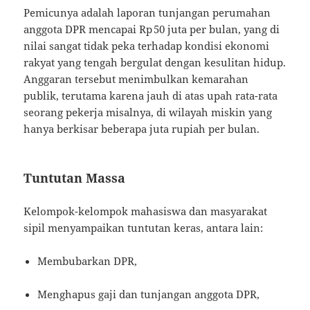
Pemicunya adalah laporan tunjangan perumahan
anggota DPR mencapai Rp 50 juta per bulan, yang di
nilai sangat tidak peka terhadap kondisi ekonomi
rakyat yang tengah bergulat dengan kesulitan hidup.
Anggaran tersebut menimbulkan kemarahan
publik, terutama karena jauh di atas upah rata-rata
seorang pekerja misalnya, di wilayah miskin yang
hanya berkisar beberapa juta rupiah per bulan.
Tuntutan Massa
Kelompok-kelompok mahasiswa dan masyarakat
sipil menyampaikan tuntutan keras, antara lain:
Membubarkan DPR,
Menghapus gaji dan tunjangan anggota DPR,