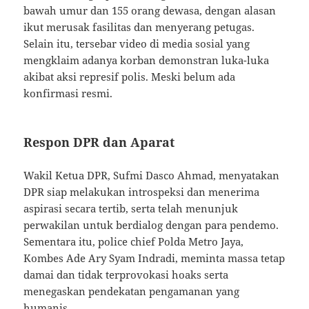
bawah umur dan 155 orang dewasa, dengan alasan
ikut merusak fasilitas dan menyerang petugas.
Selain itu, tersebar video di media sosial yang
mengklaim adanya korban demonstran luka-luka
akibat aksi represif polis. Meski belum ada
konfirmasi resmi.
Respon DPR dan Aparat
Wakil Ketua DPR, Sufmi Dasco Ahmad, menyatakan
DPR siap melakukan introspeksi dan menerima
aspirasi secara tertib, serta telah menunjuk
perwakilan untuk berdialog dengan para pendemo.
Sementara itu, police chief Polda Metro Jaya,
Kombes Ade Ary Syam Indradi, meminta massa tetap
damai dan tidak terprovokasi hoaks serta
menegaskan pendekatan pengamanan yang
humanis.