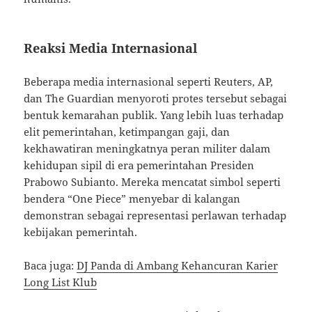
Reaksi Media Internasional
Beberapa media internasional seperti Reuters, AP,
dan The Guardian menyoroti protes tersebut sebagai
bentuk kemarahan publik. Yang lebih luas terhadap
elit pemerintahan, ketimpangan gaji, dan
kekhawatiran meningkatnya peran militer dalam
kehidupan sipil di era pemerintahan Presiden
Prabowo Subianto. Mereka mencatat simbol seperti
bendera “One Piece” menyebar di kalangan
demonstran sebagai representasi perlawan terhadap
kebijakan pemerintah.
Baca juga:
DJ Panda di Ambang Kehancuran Karier
Long List Klub