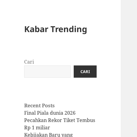
Kabar Trending
Cari
CARI
Recent Posts
Final Piala dunia 2026
Pecahkan Rekor Tiket Tembus
Rp 1 miliar
Kebijakan Baru yang