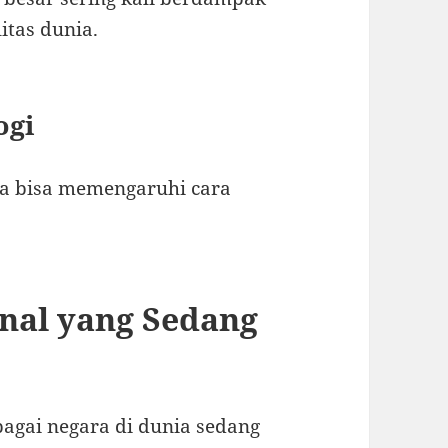
itas dunia.
ogi
ara bisa memengaruhi cara
onal yang Sedang
agai negara di dunia sedang