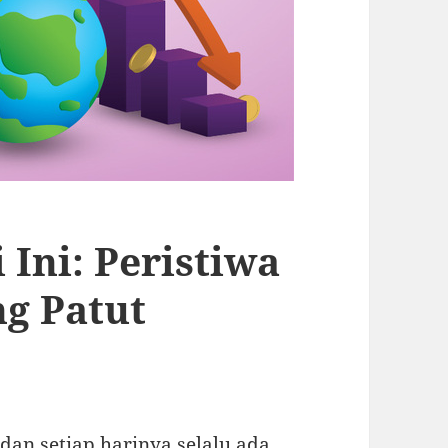
 Ini: Peristiwa
ng Patut
 dan setiap harinya selalu ada