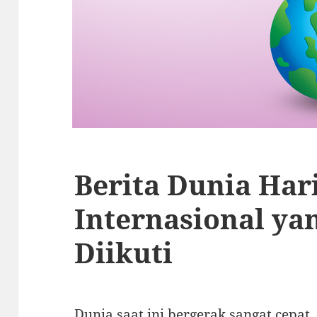
Berita Dunia Hari
Internasional ya
Diikuti
Dunia saat ini bergerak sangat cepat,