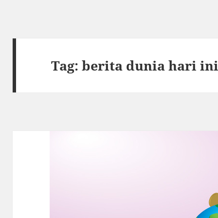
Tag:
berita dunia hari in