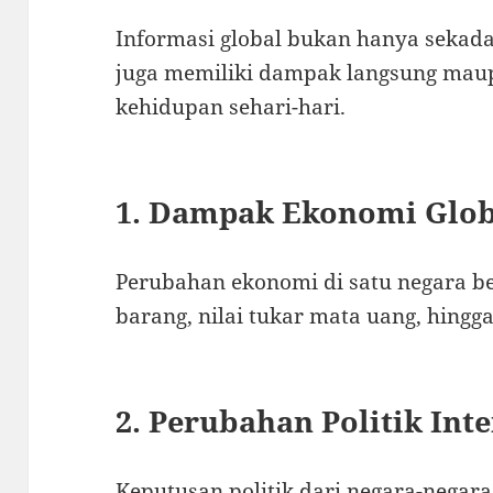
Informasi global bukan hanya sekadar
juga memiliki dampak langsung maup
kehidupan sehari-hari.
1. Dampak Ekonomi Glob
Perubahan ekonomi di satu negara b
barang, nilai tukar mata uang, hingg
2. Perubahan Politik Int
Keputusan politik dari negara-negara