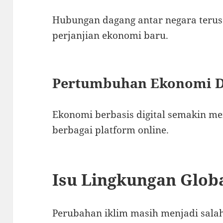
Hubungan dagang antar negara teru
perjanjian ekonomi baru.
Pertumbuhan Ekonomi Di
Ekonomi berbasis digital semakin 
berbagai platform online.
Isu Lingkungan Glob
Perubahan iklim masih menjadi salah 