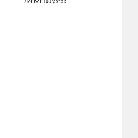
slot bet 100 perak