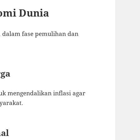
omi Dunia
a dalam fase pemulihan dan
rga
k mengendalikan inflasi agar
yarakat.
al