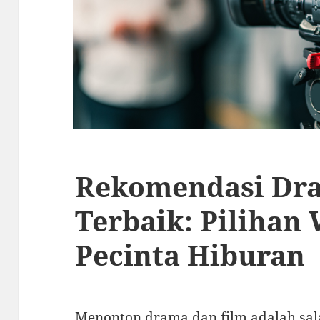
Rekomendasi Dra
Terbaik: Pilihan
Pecinta Hiburan
Menonton drama dan film adalah sala