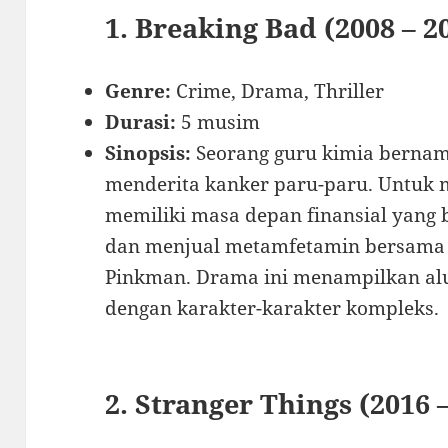
1. Breaking Bad (2008 – 2
Genre:
Crime, Drama, Thriller
Durasi:
5 musim
Sinopsis:
Seorang guru kimia bernam
menderita kanker paru-paru. Untuk
memiliki masa depan finansial yang 
dan menjual metamfetamin bersama 
Pinkman. Drama ini menampilkan al
dengan karakter-karakter kompleks.
2. Stranger Things (2016 