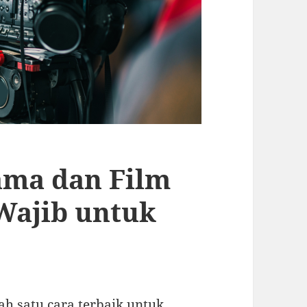
ma dan Film
 Wajib untuk
h satu cara terbaik untuk