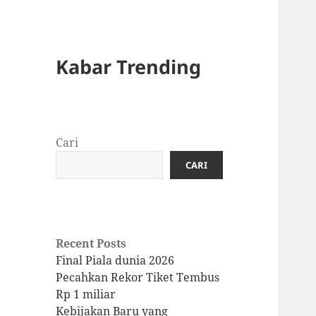
Kabar Trending
Cari
CARI
Recent Posts
Final Piala dunia 2026
Pecahkan Rekor Tiket Tembus
Rp 1 miliar
Kebijakan Baru yang