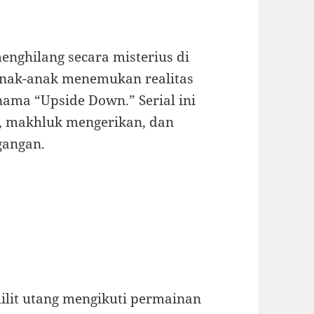
enghilang secara misterius di
anak-anak menemukan realitas
nama “Upside Down.” Serial ini
, makhluk mengerikan, dan
gangan.
ilit utang mengikuti permainan