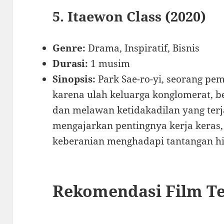
5. Itaewon Class (2020)
Genre:
Drama, Inspiratif, Bisnis
Durasi:
1 musim
Sinopsis:
Park Sae-ro-yi, seorang p
karena ulah keluarga konglomerat,
dan melawan ketidakadilan yang terja
mengajarkan pentingnya kerja keras,
keberanian menghadapi tantangan h
Rekomendasi Film T