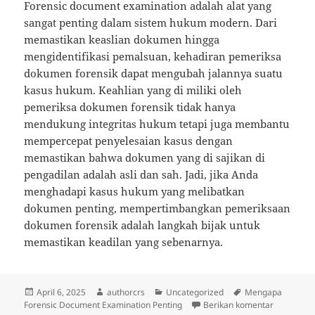
Forensic document examination adalah alat yang
sangat penting dalam sistem hukum modern. Dari
memastikan keaslian dokumen hingga
mengidentifikasi pemalsuan, kehadiran pemeriksa
dokumen forensik dapat mengubah jalannya suatu
kasus hukum. Keahlian yang di miliki oleh
pemeriksa dokumen forensik tidak hanya
mendukung integritas hukum tetapi juga membantu
mempercepat penyelesaian kasus dengan
memastikan bahwa dokumen yang di sajikan di
pengadilan adalah asli dan sah. Jadi, jika Anda
menghadapi kasus hukum yang melibatkan
dokumen penting, mempertimbangkan pemeriksaan
dokumen forensik adalah langkah bijak untuk
memastikan keadilan yang sebenarnya.
Diposkan
Penulis
Kategori
Tag
April 6, 2025
authorcrs
Uncategorized
Mengapa
pada
untuk Men
Forensic Document Examination Penting
Berikan komentar