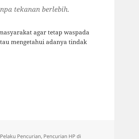
npa tekanan berlebih.
asyarakat agar tetap waspada
atau mengetahui adanya tindak
Tag
Pelaku Pencurian
,
Pencurian HP di