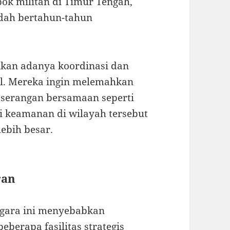
ok militan di Timur Tengah,
udah bertahun-tahun
ikan adanya koordinasi dan
el. Mereka ingin melemahkan
, serangan bersamaan seperti
si keamanan di wilayah tersebut
ebih besar.
ran
egara ini menyebabkan
eberapa fasilitas strategis